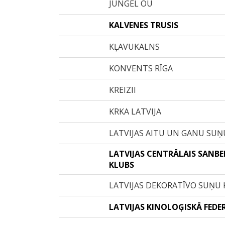
JUNGEL OÜ
KALVENES TRUSIS
KĻAVUKALNS
KONVENTS RĪGA
KREIZII
KRKA LATVIJA
LATVIJAS AITU UN GANU SU
LATVIJAS CENTRĀLAIS SANB
KLUBS
LATVIJAS DEKORATĪVO SUŅU
LATVIJAS KINOLOĢISKĀ FEDE