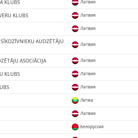
GA KLUBS
Латвия
VERU KLUBS
Латвия
Латвия
 SĪKDZĪVNIEKU AUDZĒTĀJU
Латвия
ZĒTĀJU ASOCIĀCIJA
Латвия
ŅU KLUBS
Латвия
LUBS
Латвия
Литва
Латвия
Белоруссия