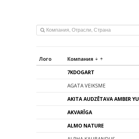
Лого
Компания
arrow_downward
arrow_upward
7KDOGART
AGATA VEIKSME
AKITA AUDZĒTAVA AMBER YU
AKVARĪGA
ALMO NATURE