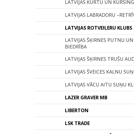
LATVIJAS KURTU UN KURSIN
LATVIJAS LABRADORU –RETRĪ
LATVIJAS ROTVEILERU KLUBS
LATVIJAS ŠĶIRNES PUTNU UN
BIEDRĪBA
LATVIJAS ŠĶIRNES TRUŠU AUD
LATVIJAS ŠVEICES KALNU SU
LATVIJAS VĀCU AITU SUŅU K
LAZER GRAVER MB
LIBERTON
LSK TRADE