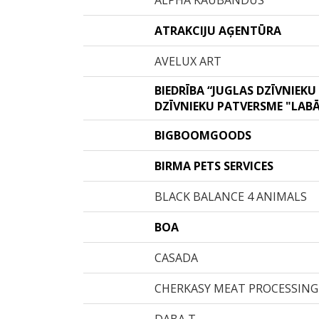
ALPHA KAUBANDUS
ATRAKCIJU AĢENTŪRA
AVELUX ART
BIEDRĪBA “JUGLAS DZĪVNIEKU
DZĪVNIEKU PATVERSME "LAB
BIGBOOMGOODS
BIRMA PETS SERVICES
BLACK BALANCE 4 ANIMALS
BOA
CASADA
CHERKASY MEAT PROCESSING