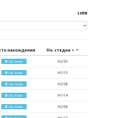
LV
EN
сто нахождения
Но. стедна
arrow_downward
arrow_upward
H2/35
См. план
H1/15
См. план
H2/38
См. план
H1/14
См. план
H2/58
См. план
H1/27