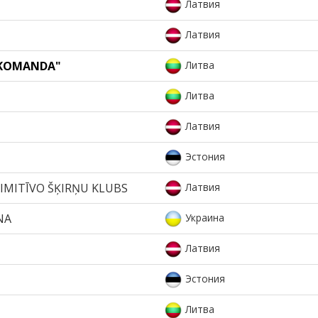
Латвия
Латвия
"KOMANDA"
Литва
Литва
Латвия
Эстония
IMITĪVO ŠĶIRŅU KLUBS
Латвия
NA
Украина
Латвия
Эстония
Литва