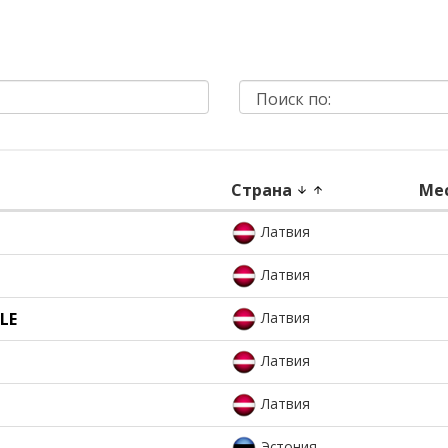
Страна
Ме
arrow_downward
arrow_upward
Латвия
Латвия
LE
Латвия
Латвия
Латвия
Эстония