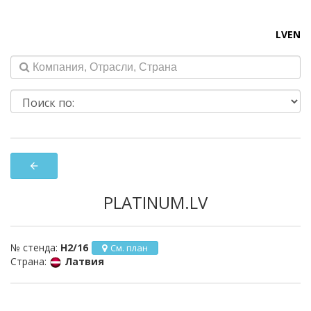
LV
EN
arrow_back
PLATINUM.LV
№ стенда:
H2/16
См. план
Страна:
Латвия