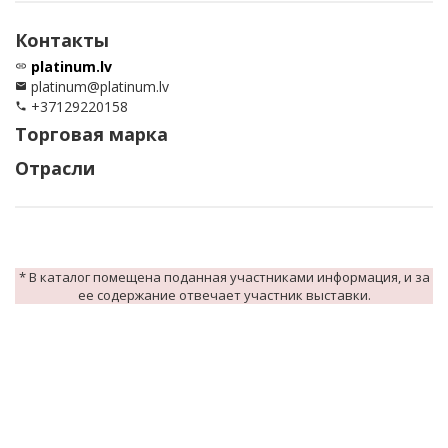
Контакты
platinum.lv
link
platinum@platinum.lv
email
+37129220158
phone
Торговая марка
Отрасли
* В каталог помещена поданная участниками информация, и за
ее содержание отвечает участник выставки.