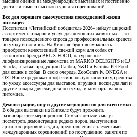
высшие оценки на международных выставках и постепенно
достигли самого высокого уровня соревнований.
Все для хорошего самочувствия повседневной жизни
питомцев
Посетители «Латвийский победитель 2026» найдут широкий
ассортимент товаров и услуг для домашних животных — от
товаров повседневного спроса до профессиональных средств
по уходу и новинок. На Кипсале будет возможность
приобрести качественный свежий корм для собак от
эстонского бренда BRUX FOOD, натуральные
лиофилизированные лакомства от MARKO DELIGHTS и LJ
Snacks, а также продукцию Calibra, N&D и Farmina Pet Food
для кошек и собак. В свою очередь, ZooCentrs.lv, ONEGA и
OZI Home предложат профессиональную косметику, средства
по уходу, аксессуары для выставок, игрушки, воски для лап и
другие товары для ежедневного ухода и комфорта ваших
питомцев.
Демонстрации, шоу и другие мероприятия для всей семьи
В оба дня выставки на Кипсале будут проходить
разнообразные мероприятия! Семьи с детьми смогут
посмотреть демонстрации редких пород, выступления
артистов цирковой студии, представления с элементами
международных соревнований по послушанию, занятия по