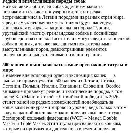
Редкие и впечатляющие породы собак
На выставке любителей собак ждет возможность
познакомиться как с популярными, так и с редко
встречающимися в Латвии породами из разных стран мира.
Среди самых необычных участников будут шапендуа,
кангальская овчарка – национальная порода Турции,
уругвайский мастиф, гренландская собака и боснийская
грубошерстная гончая. Посетители смогут следить за оценкой
собак в рингах, а также насладиться показательными
выступлениями пород, демонстрациями элементов
послушания и выступлениями по канистерапии.
500 кошек и шанс завоевать самые престижные титулы в
мире
Не менее впечатляющей будет и экспозиция кошек — в
выставке примут участие 500 кошек из Латвии, Литвы,
Эстонии, Польши, Италии, Испании и Словении. Особое
внимание привлекут редкие и экзотические породы, в том
числе Као Мани и Ликой. «Латвийский победитель 2026»
станет одной из редких возможностей понаблюдать за
кошачьими конкурсами мирового уровня, ведь только в этом
году на данной выставке можно получить высшие титулы
Всемирной кошачьей федерации (WCF) – Master, Double
Master и Triple Master. Эти титулы присваиваются кошкам,
которые на протяжении длительного времени получали