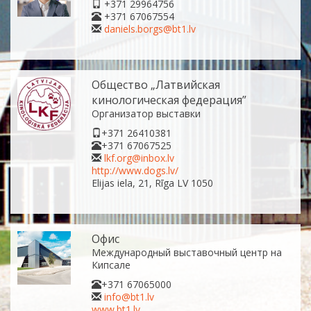
+371 29964756
+371 67067554
daniels.borgs@bt1.lv
Общество „Латвийская
кинологическая федерация”
Организатор выставки
+371 26410381
+371 67067525
lkf.org@inbox.lv
http://www.dogs.lv/
Elijas iela, 21, Rīga LV 1050
Офис
Международный выставочный центр на
Кипсале
+371 67065000
info@bt1.lv
www.bt1.lv