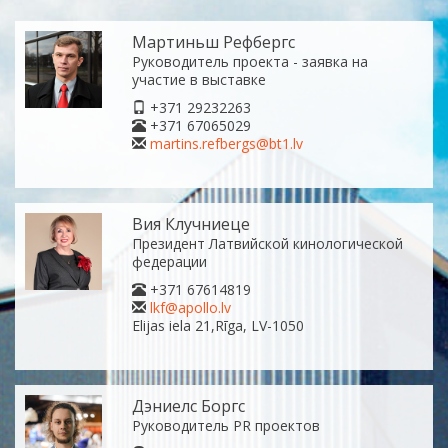
Мартиньш Рефбергс
Руководитель проекта - заявка на
участие в выставке
+371 29232263
+371 67065029
martins.refbergs@bt1.lv
Вия Клучниеце
Президент Латвийской кинологической
федерации
+371 67614819
lkf@apollo.lv
Elijas iela 21,Rīga, LV-1050
Дэниелс Боргс
Руководитель PR проектов