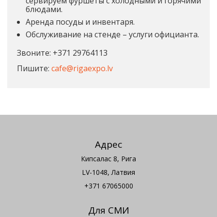
сервируем фуршеты с холодными и горячими
блюдами.
Аренда посуды и инвентаря.
Обслуживание на стенде – услуги официанта.
Звоните: +371 29764113
Пишите:
cafe@rigaexpo.lv
Адрес
Кипсалас 8, Рига
LV-1048, Латвия
+371 67065000
Для СМИ