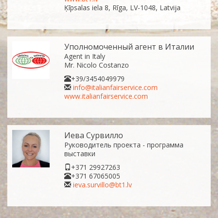
Ķīpsalas iela 8, Rīga, LV-1048, Latvija
Уполномочeнный агент в Италии
Agent in Italy
Mr. Nicolo Costanzo
+39/3454049979
info@italianfairservice.com
www.italianfairservice.com
Иева Сурвилло
Руководитель проекта - программа
выставки
+371 29927263
+371 67065005
ieva.survillo@bt1.lv