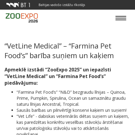
Baltijas vadošo izstāžu rīkotājs
Toggle
navigat
“VetLine Medical” – “Farmina Pet
Food’s” barība suņiem un kaķiem
Apmeklē izstādi “ZooExpo 2025” un iepazīsti
“VetLine Medical” un “Farmina Pet Food’s”
piedāvājumu:
“Farmina Pet Food’s” “N&D” bezgraudu līnijas – Quinoa,
Prime, Pumpkin, Spirulina, Ocean un samazinātu graudu
saturu līnijas Ancestral, Tropical.
Sausās barības un pilnvērtīgi konservi kaķiem un suņiem!
“Vet Life” - dabiskas veterinārās diētas suņiem un kaķiem,
kas paredzētas konkrētu veselības stāvokļu ārstēšanai
un/vai patoloģisku stāvokļu vai to atkārtošanās
novēršanai.