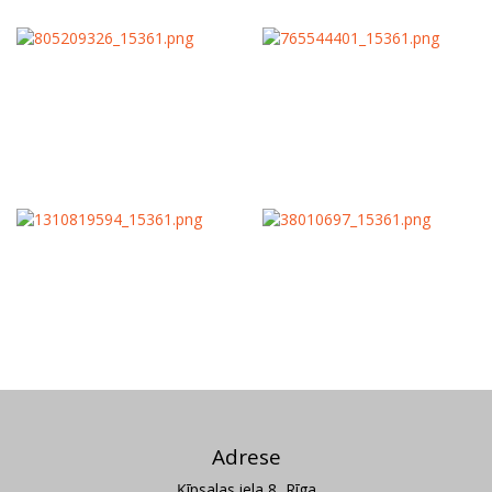
Adrese
Ķīpsalas iela 8, Rīga