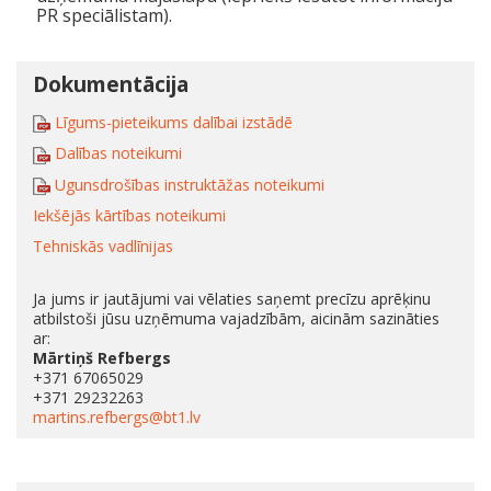
PR speciālistam).
Dokumentācija
Līgums-pieteikums dalībai izstādē
Dalības noteikumi
Ugunsdrošības instruktāžas noteikumi
Iekšējās kārtības noteikumi
Tehniskās vadlīnijas
Ja jums ir jautājumi vai vēlaties saņemt precīzu aprēķinu
atbilstoši jūsu uzņēmuma vajadzībām, aicinām sazināties
ar:
Mārtiņš Refbergs
+371 67065029
+371 29232263
martins.refbergs@bt1.lv