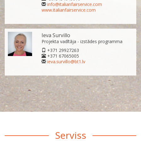
info@italianfairservice.com
www.italianfairservice.com
Ieva Survillo
Projekta vadītāja - izstādes programma
+371 29927263
+371 67065005
ieva.survillo@bt1.lv
Serviss