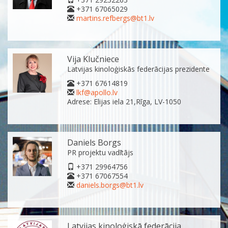
+371 67065029
martins.refbergs@bt1.lv
Vija Klučniece
Latvijas kinoloģiskās federācijas prezidente
+371 67614819
lkf@apollo.lv
Adrese: Elijas iela 21,Rīga, LV-1050
Daniels Borgs
PR projektu vadītājs
+371 29964756
+371 67067554
daniels.borgs@bt1.lv
Latvijas kinoloģiskā federācija