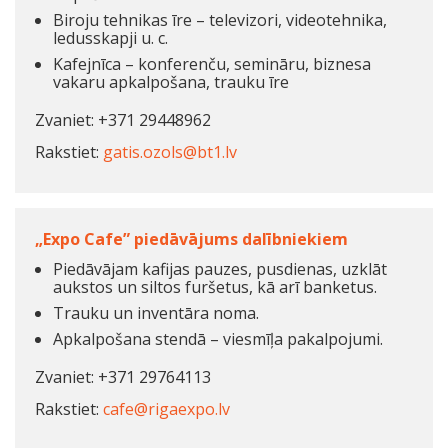
Biroju tehnikas īre – televizori, videotehnika,
ledusskapji u. c.
Kafejnīca – konferenču, semināru, biznesa
vakaru apkalpošana, trauku īre
Zvaniet: +371 29448962
Rakstiet:
gatis.ozols@bt1.lv
„Expo Cafe” piedāvājums dalībniekiem
Piedāvājam kafijas pauzes, pusdienas, uzklāt
aukstos un siltos furšetus, kā arī banketus.
Trauku un inventāra noma.
Apkalpošana stendā – viesmīļa pakalpojumi.
Zvaniet: +371 29764113
Rakstiet:
cafe@rigaexpo.lv