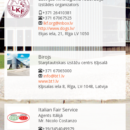
Izstādes organizators
+371 26410381
+371 67067525
lkf.org@inbox.lv
http://www.dogs.lv/
Elijas iela, 21, Rīga LV 1050
Birojs
Starptautiskais izstāžu centrs Ķīpsalā
+371 67065000
info@bt1.lv
www.bt1.lv
Ķīpsalas iela 8, Rīga, LV-1048, Latvija
Italian Fair Service
Aģents Itālijā
Mr. Nicolo Costanzo
+39/3454049979