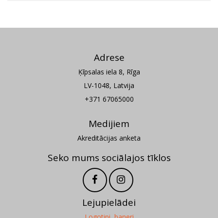
Adrese
Ķīpsalas iela 8, Rīga
LV-1048, Latvija
+371 67065000
Medijiem
Akreditācijas anketa
Seko mums sociālajos tīklos
Lejupielādei
Logotipi, baneri