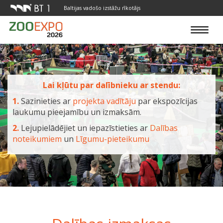
Baltijas vadošo izstāžu rīkotājs
Toggle
navigat
Lai kļūtu par dalībnieku ar stendu:
1.
Sazinieties ar
projekta vadītāju
par ekspozīcijas
laukumu pieejamību un izmaksām.
2.
Lejupielādējiet un iepazīstieties ar
Dalības
noteikumiem
un
Līgumu-pieteikumu