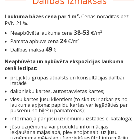
Dalības izmaksas
Laukuma bāzes cena par 1 m².
Cenas norādītas bez
PVN 21 %.
38-53
Neapbūvēta laukuma cena
€/m²
24
Pamata apbūve cena
€/m²
49
Dalības maksa
€
Neapbūvēta un apbūvēta ekspozīcijas laukuma
cenā ietilpst:
projektu grupas atbalsts un konsultācijas dalībai
izstādē;
dalībnieku kartes, autostāvvietas kartes;
viesu kartes jūsu klientiem (to skaits ir atkarīgs no
laukuma apjoma; papildu kartes var iegādāties par
puscenu no biļešu pamatcenas);
informācija par jūsu uzņēmumu izstādes e-katalogā;
jūsu uzņēmuma vai produktu informācijas
iekļaušana mājaslapā, pievienojot saiti uz jūsu
uzņēmuma mājaslapu (iepriekš iesūtot informāciju