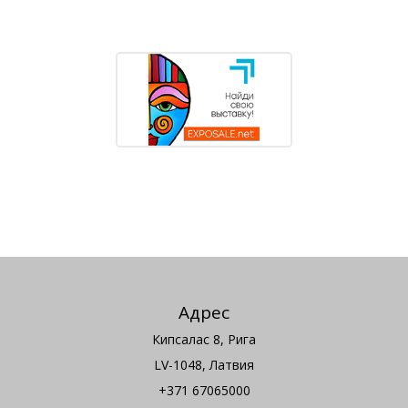
Адрес
Кипсалас 8, Рига
LV-1048, Латвия
+371 67065000