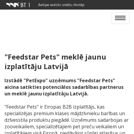
Baltijas vadošo izstāžu rīkotājs
Toggle
navigat
"Feedstar Pets" meklē jaunu
izplatītāju Latvijā
Izstādē "PetExpo" uzņēmums "Feedstar Pets"
aicina satikties potenciālos sadarbības partnerus
un meklē jaunu izplatītāju Latvijā.
"Feedstar Pets" ir Eiropas B2B izplatītājs, kas
specializējas premium klases mājdzīvnieku barības un
dzīvesstila produktu piegādē. Uzņēmums sadarbojas ar
zooveikaliem, specializētajiem pet preču veikaliem un
izplatītājiem visā Eiropā, piedāvājot rūpīgi atlasītus un