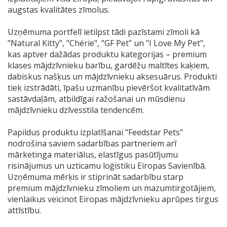
augstas kvalitātes zīmolus.
Uzņēmuma portfelī ietilpst tādi pazīstami zīmoli kā
"Natural Kitty", "Chérie", "GF Pet" un "I Love My Pet",
kas aptver dažādas produktu kategorijas – premium
klases mājdzīvnieku barību, gardēžu maltītes kaķiem,
dabiskus našķus un mājdzīvnieku aksesuārus. Produkti
tiek izstrādāti, īpašu uzmanību pievēršot kvalitatīvām
sastāvdaļām, atbildīgai ražošanai un mūsdienu
mājdzīvnieku dzīvesstila tendencēm.
Papildus produktu izplatīšanai "Feedstar Pets"
nodrošina saviem sadarbības partneriem arī
mārketinga materiālus, elastīgus pasūtījumu
risinājumus un uzticamu loģistiku Eiropas Savienībā.
Uzņēmuma mērķis ir stiprināt sadarbību starp
premium mājdzīvnieku zīmoliem un mazumtirgotājiem,
vienlaikus veicinot Eiropas mājdzīvnieku aprūpes tirgus
attīstību.