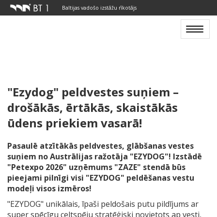
Baltijas vadošo izstāžu rīkotājs
Toggle
navigat
"Ezydog" peldvestes suņiem –
drošākās, ērtākās, skaistākās
ūdens priekiem vasarā!
Pasaulē atzītākās peldvestes, glābšanas vestes
suņiem no Austrālijas ražotāja "EZYDOG"! Izstādē
"Petexpo 2026" uzņēmums "ZAZE" stendā būs
pieejami pilnīgi visi "EZYDOG" peldēšanas vestu
modeļi visos izmēros!
"EZYDOG" unikālais, īpaši peldošais putu pildījums ar
super spēcīgu celtspēju stratēģiski novietots ap vesti,