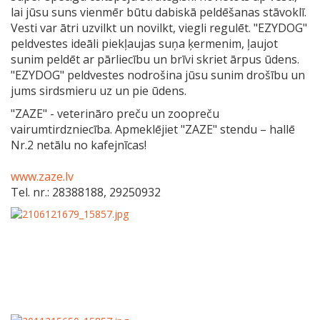
lai jūsu suns vienmēr būtu dabiskā peldēšanas stāvoklī.
Vesti var ātri uzvilkt un novilkt, viegli regulēt. "EZYDOG"
peldvestes ideāli piekļaujas suņa ķermenim, ļaujot
sunim peldēt ar pārliecību un brīvi skriet ārpus ūdens.
"EZYDOG" peldvestes nodrošina jūsu sunim drošību un
jums sirdsmieru uz un pie ūdens.
"ZAZE" - veterināro preču un zoopreču
vairumtirdzniecība. Apmeklējiet "ZAZE" stendu – hallē
Nr.2 netālu no kafejnīcas!
www.zaze.lv
Tel. nr.: 28388188, 29250932