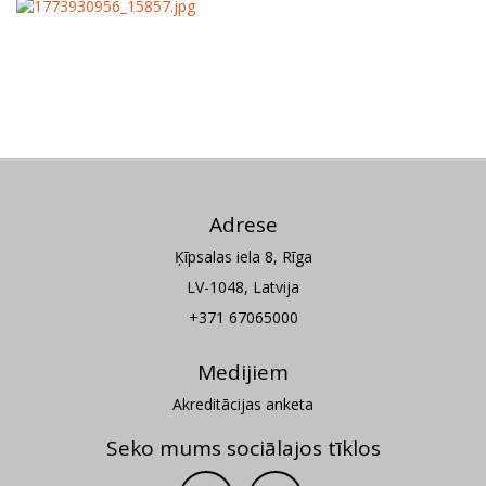
Adrese
Ķīpsalas iela 8, Rīga
LV-1048, Latvija
+371 67065000
Medijiem
Akreditācijas anketa
Seko mums sociālajos tīklos