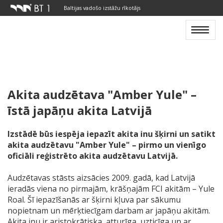
Baltijas vadošo izstāžu rīkotājs
Toggle
navigat
Akita audzētava "Amber Yule" –
īstā japāņu akita Latvijā
Izstādē būs iespēja iepazīt akita inu šķirni un satikt
akita audzētavu "Amber Yule" – pirmo un vienīgo
oficiāli reģistrēto akita audzētavu Latvijā.
Audzētavas stāsts aizsācies 2009. gadā, kad Latvijā
ieradās viena no pirmajām, krāšņajām FCI akitām – Yule
Roal. Šī iepazīšanās ar šķirni kļuva par sākumu
nopietnam un mērķtiecīgam darbam ar japāņu akitām.
Akita inu ir aristokrātiska, atturīga, uzticīga un ar