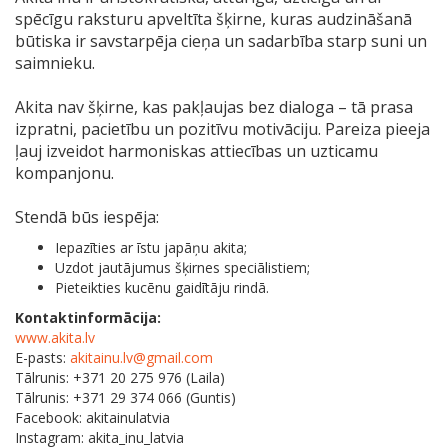
spēcīgu raksturu apveltīta šķirne, kuras audzināšanā
būtiska ir savstarpēja cieņa un sadarbība starp suni un
saimnieku.
Akita nav šķirne, kas pakļaujas bez dialoga – tā prasa
izpratni, pacietību un pozitīvu motivāciju. Pareiza pieeja
ļauj izveidot harmoniskas attiecības un uzticamu
kompanjonu.
Stendā būs iespēja:
Iepazīties ar īstu japāņu akita;
Uzdot jautājumus šķirnes speciālistiem;
Pieteikties kucēnu gaidītāju rindā.
Kontaktinformācija:
www.akita.lv
E-pasts:
akitainu.lv@gmail.com
Tālrunis: +371 20 275 976 (Laila)
Tālrunis: +371 29 374 066 (Guntis)
Facebook: akitainulatvia
Instagram: akita_inu_latvia