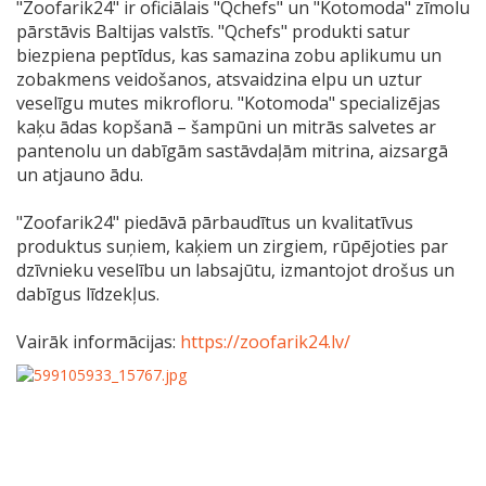
"Zoofarik24" ir oficiālais "Qchefs" un "Kotomoda" zīmolu
pārstāvis Baltijas valstīs. "Qchefs" produkti satur
biezpiena peptīdus, kas samazina zobu aplikumu un
zobakmens veidošanos, atsvaidzina elpu un uztur
veselīgu mutes mikrofloru. "Kotomoda" specializējas
kaķu ādas kopšanā – šampūni un mitrās salvetes ar
pantenolu un dabīgām sastāvdaļām mitrina, aizsargā
un atjauno ādu.
"Zoofarik24" piedāvā pārbaudītus un kvalitatīvus
produktus suņiem, kaķiem un zirgiem, rūpējoties par
dzīvnieku veselību un labsajūtu, izmantojot drošus un
dabīgus līdzekļus.
Vairāk informācijas:
https://zoofarik24.lv/