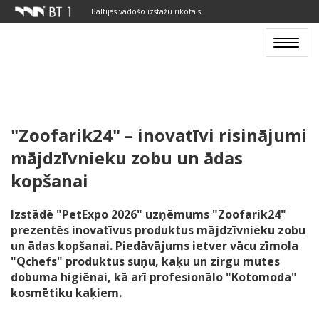
Baltijas vadošo izstāžu rīkotājs
Toggle
navigat
"Zoofarik24" – inovatīvi risinājumi
mājdzīvnieku zobu un ādas
kopšanai
Izstādē "PetExpo 2026" uzņēmums "Zoofarik24"
prezentēs inovatīvus produktus mājdzīvnieku zobu
un ādas kopšanai. Piedāvājums ietver vācu zīmola
"Qchefs" produktus suņu, kaķu un zirgu mutes
dobuma higiēnai, kā arī profesionālo "Kotomoda"
kosmētiku kaķiem.