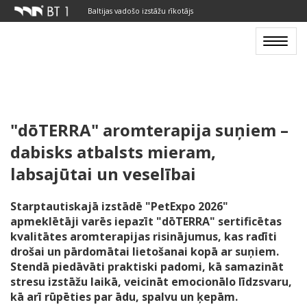
Baltijas vadošo izstāžu rīkotājs
Toggle
navigat
"dōTERRA" aromterapija suņiem –
dabisks atbalsts mieram,
labsajūtai un veselībai
Starptautiskajā izstādē "PetExpo 2026"
apmeklētāji varēs iepazīt "dōTERRA" sertificētas
kvalitātes aromterapijas risinājumus, kas radīti
drošai un pārdomātai lietošanai kopā ar suņiem.
Stendā piedāvāti praktiski padomi, kā samazināt
stresu izstāžu laikā, veicināt emocionālo līdzsvaru,
kā arī rūpēties par ādu, spalvu un ķepām.