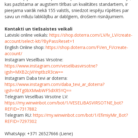
kas pazīstama ar augstiem tīrības un kvalitātes standartiem, ir
pieejama vairāk nekā 155 valstīs, sniedzot iespēju rūpēties par
savu un mīluļu labklājību ar dabīgiem, drošiem risinājumiem.
Kontakti un tiešsaistes veikali
Latviski online veikals:
https://shop.doterra.com/LV/lv_LV/create-
account/select-kit/?ByPassReset=1
English Online shop:
https://shop.doterra.com/FI/en_FI/create-
account/
Instagram Veselības Virsotne:
https://www.instagram.com/veselibasvirsotne?
igsh=MXB2cjViYnptbzR3cw==
Instagram Daba tevi ar doterra:
https://www.instagram.com/daba_tevi_ar_doterra?
igsh=MTg0bXMwbWF5dXR5YQ==
Telegram Veselības Virsotne LV:
https://my.winwinbot.com/bot/1/VESELiBASVIRSOTNE_bot?
REFID=7317882
Telegram RU:
https://my.winwinbot.com/bot/1/EfirniyMir_Bot?
REFID=7297302
WhatsApp: +371 26527666 (Liene)