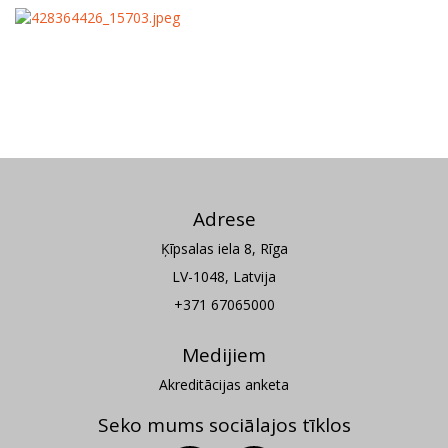
Adrese
Ķīpsalas iela 8, Rīga
LV-1048, Latvija
+371 67065000
Medijiem
Akreditācijas anketa
Seko mums sociālajos tīklos