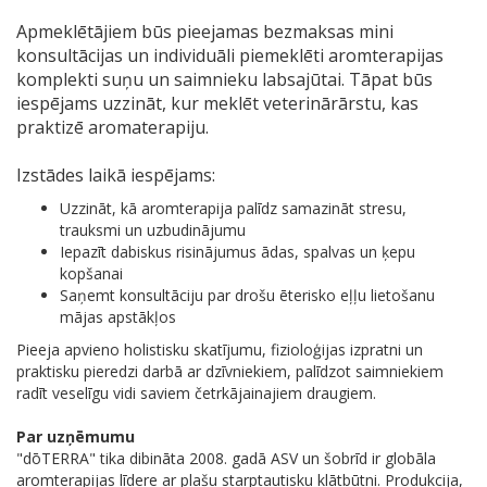
Apmeklētājiem būs pieejamas bezmaksas mini
konsultācijas un individuāli piemeklēti aromterapijas
komplekti suņu un saimnieku labsajūtai. Tāpat būs
iespējams uzzināt, kur meklēt veterinārārstu, kas
praktizē aromaterapiju.
Izstādes laikā iespējams:
Uzzināt, kā aromterapija palīdz samazināt stresu,
trauksmi un uzbudinājumu
Iepazīt dabiskus risinājumus ādas, spalvas un ķepu
kopšanai
Saņemt konsultāciju par drošu ēterisko eļļu lietošanu
mājas apstākļos
Pieeja apvieno holistisku skatījumu, fizioloģijas izpratni un
praktisku pieredzi darbā ar dzīvniekiem, palīdzot saimniekiem
radīt veselīgu vidi saviem četrkājainajiem draugiem.
Par uzņēmumu
"dōTERRA" tika dibināta 2008. gadā ASV un šobrīd ir globāla
aromterapijas līdere ar plašu starptautisku klātbūtni. Produkcija,