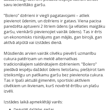
savu iecienītāko garšu.
"Bolero" dzērieni ir viegli pagatavojami – atliek
pievienot ūdenim, un dzēriens ir gatavs. Viena paciņa
paredzēta aptuveni 2 litriem ūdens (ja vēlaties maigāku
garšu, vienkārši pievienojiet vairāk ūdens). Tas ir ērts
un ekonomisks risinājums gan mājās, gan birojā, gan
aktīvā atpūtā vai izstādes dienā.
Mūsdienās arvien vairāk cilvēku pievērš uzmanību
cukura patēriņam un meklē alternatīvas
tradicionālajiem saldinātajiem dzērieniem. "Bolero"
piedāvā iespēju dažādot ūdens lietošanu, piešķirot tam
izteiksmīgu un patīkamu garšu bez pievienota cukura.
Tas ir īpaši aktuāli ģimenēm, sportiski aktīviem
cilvēkiem un ikvienam, kurš novērtē ērtību un plašu
izvēli.
Izstādes laikā apmeklētāji varēs:
Degustēt dažādas garšas