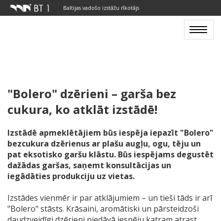
Baltijas vadošo izstāžu rīkotājs
Toggle
navigat
"Bolero" dzērieni – garša bez
cukura, ko atklāt izstādē!
Izstādē apmeklētājiem būs iespēja iepazīt "Bolero"
bezcukura dzērienus ar plašu augļu, ogu, tēju un
pat eksotisko garšu klāstu. Būs iespējams degustēt
dažādas garšas, saņemt konsultācijas un
iegādāties produkciju uz vietas.
Izstādes vienmēr ir par atklājumiem – un tieši tāds ir arī
"Bolero" stāsts. Krāsaini, aromātiski un pārsteidzoši
daudzveidīgi dzērieni piedāvā iespēju katram atrast