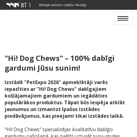
Baltijas vadošo izstāžu rīkotājs
Toggle
navigat
"Hi! Dog Chews" – 100% dabīgi
gardumi Jūsu sunim!
Izstādē "PetExpo 2026" apmeklētāji varēs
iepazīties ar "Hi! Dog Chews" dabīgajiem
košļājamajiem gardumiem un iegādāties
populārākos produktus. Tāpat būs iespēja atklāt
jaunumus un izmantot īpašos izstādes
piedāvājumus, kas pieejami tikai izstādes laikā.
"Hi! Dog Chews" specializējas kvalitatīvu dabīgo
gardumu ražošanā, kas palīdz uzturēt suņu mutes