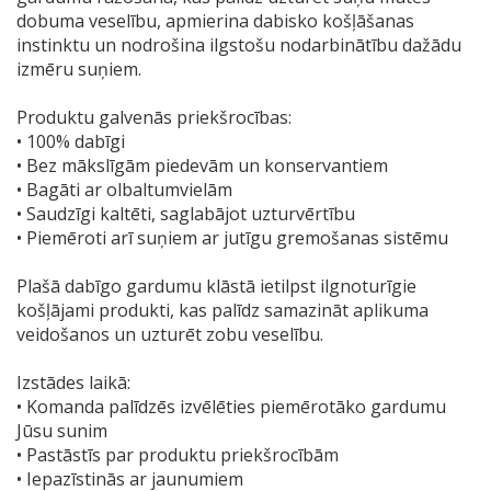
dobuma veselību, apmierina dabisko košļāšanas
instinktu un nodrošina ilgstošu nodarbinātību dažādu
izmēru suņiem.
Produktu galvenās priekšrocības:
• 100% dabīgi
• Bez mākslīgām piedevām un konservantiem
• Bagāti ar olbaltumvielām
• Saudzīgi kaltēti, saglabājot uzturvērtību
• Piemēroti arī suņiem ar jutīgu gremošanas sistēmu
Plašā dabīgo gardumu klāstā ietilpst ilgnoturīgie
košļājami produkti, kas palīdz samazināt aplikuma
veidošanos un uzturēt zobu veselību.
Izstādes laikā:
• Komanda palīdzēs izvēlēties piemērotāko gardumu
Jūsu sunim
• Pastāstīs par produktu priekšrocībām
• Iepazīstinās ar jaunumiem