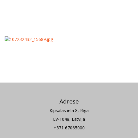
Adrese
Ķīpsalas iela 8, Rīga
LV-1048, Latvija
+371 67065000