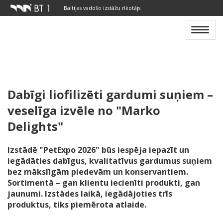
Baltijas vadošo izstāžu rīkotājs
Toggle
navigat
Dabīgi liofilizēti gardumi suņiem –
veselīga izvēle no "Marko
Delights"
Izstādē "PetExpo 2026" būs iespēja iepazīt un
iegādāties dabīgus, kvalitatīvus gardumus suņiem
bez mākslīgām piedevām un konservantiem.
Sortimentā – gan klientu iecienīti produkti, gan
jaunumi. Izstādes laikā, iegādājoties trīs
produktus, tiks piemērota atlaide.