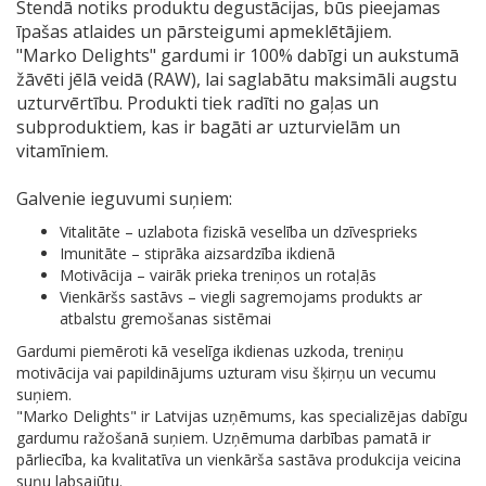
Stendā notiks produktu degustācijas, būs pieejamas
īpašas atlaides un pārsteigumi apmeklētājiem.
"Marko Delights" gardumi ir 100% dabīgi un aukstumā
žāvēti jēlā veidā (RAW), lai saglabātu maksimāli augstu
uzturvērtību. Produkti tiek radīti no gaļas un
subproduktiem, kas ir bagāti ar uzturvielām un
vitamīniem.
Galvenie ieguvumi suņiem:
Vitalitāte – uzlabota fiziskā veselība un dzīvesprieks
Imunitāte – stiprāka aizsardzība ikdienā
Motivācija – vairāk prieka treniņos un rotaļās
Vienkāršs sastāvs – viegli sagremojams produkts ar
atbalstu gremošanas sistēmai
Gardumi piemēroti kā veselīga ikdienas uzkoda, treniņu
motivācija vai papildinājums uzturam visu šķirņu un vecumu
suņiem.
"Marko Delights" ir Latvijas uzņēmums, kas specializējas dabīgu
gardumu ražošanā suņiem. Uzņēmuma darbības pamatā ir
pārliecība, ka kvalitatīva un vienkārša sastāva produkcija veicina
suņu labsajūtu.