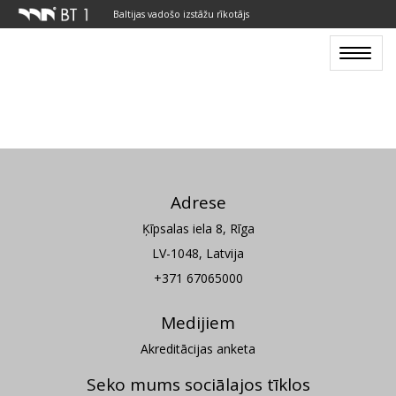
Baltijas vadošo izstāžu rīkotājs
Toggle
navigat
Adrese
Ķīpsalas iela 8, Rīga
LV-1048, Latvija
+371 67065000
Medijiem
Akreditācijas anketa
Seko mums sociālajos tīklos