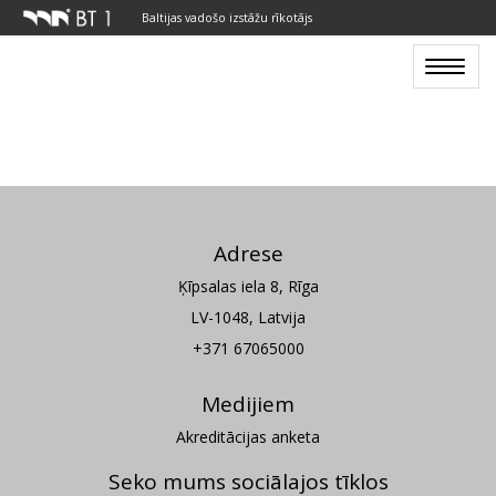
Baltijas vadošo izstāžu rīkotājs
Toggle
navigat
Adrese
Ķīpsalas iela 8, Rīga
LV-1048, Latvija
+371 67065000
Medijiem
Akreditācijas anketa
Seko mums sociālajos tīklos