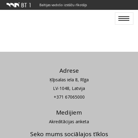
Baltijas vadošo izstāžu rīkotājs
Toggle
navigat
Adrese
Ķīpsalas iela 8, Rīga
LV-1048, Latvija
+371 67065000
Medijiem
Akreditācijas anketa
Seko mums sociālajos tīklos