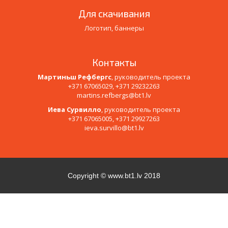
Для скачивания
Логотип, баннеры
Контакты
Мартиньш Рефбергс
, руководитель проекта
+371 67065029, +371 29232263
martins.refbergs@bt1.lv
Иева Сурвилло
, руководитель проекта
+371 67065005, +371 29927263
ieva.survillo@bt1.lv
Copyright ©
www.bt1.lv
2018