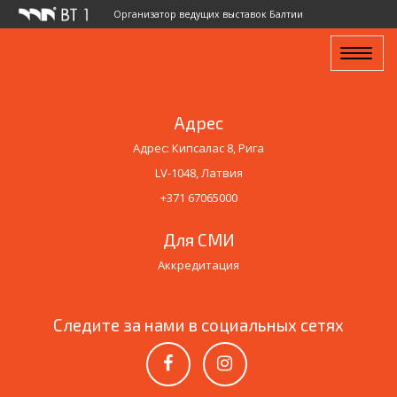
Организатор ведущих выставок Балтии
Toggle
navigat
Адрес
Адрес: Кипсалас 8, Рига
LV-1048, Латвия
+371 67065000
Для СМИ
Аккредитация
Следите за нами в социальных сетях