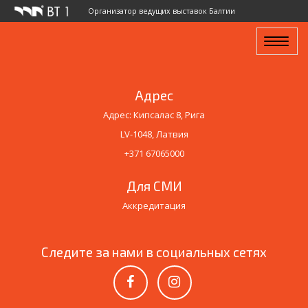
Организатор ведущих выставок Балтии
Toggle
navigat
Адрес
Адрес: Кипсалас 8, Рига
LV-1048, Латвия
+371 67065000
Для СМИ
Аккредитация
Следите за нами в социальных сетях