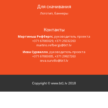
Для скачивания
Логотип, баннеры
Контакты
Мартиньш Рефбергс
, руководитель проекта
+371 67065029, +371 29232263
martins.refbergs@bt1.lv
Иева Сурвилло
, руководитель проекта
+371 67065005, +371 29927263
ieva.survillo@bt1.lv
Copyright ©
www.bt1.lv
2018