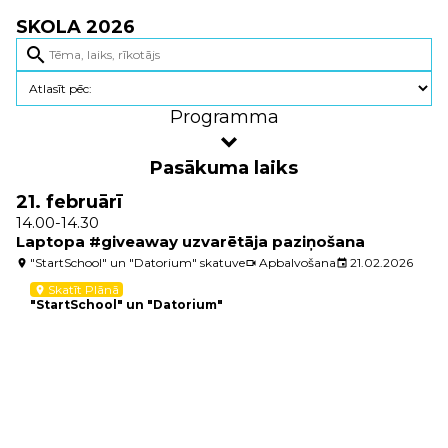
SKOLA 2026
search
Programma
Pasākuma laiks
21. februārī
14.00-14.30
Laptopa #giveaway uzvarētāja paziņošana
"StartSchool" un "Datorium" skatuve
Apbalvošana
21.02.2026
location_on
videocam
event
Skatīt Plānā
location_on
"StartSchool" un "Datorium"