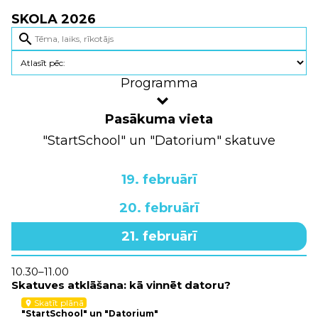
SKOLA 2026
search
Programma
Pasākuma vieta
"StartSchool" un "Datorium" skatuve
19. februārī
20. februārī
21. februārī
10.30–11.00
Skatuves atklāšana: kā vinnēt datoru?
Skatīt plānā
location_on
"StartSchool" un "Datorium"