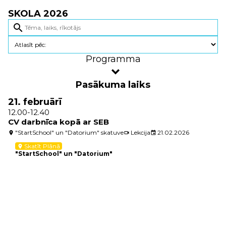
SKOLA 2026
search
Programma
Pasākuma laiks
21. februārī
12.00-12.40
CV darbnīca kopā ar SEB
"StartSchool" un "Datorium" skatuve
Lekcija
21.02.2026
location_on
videocam
event
Skatīt Plānā
location_on
"StartSchool" un "Datorium"