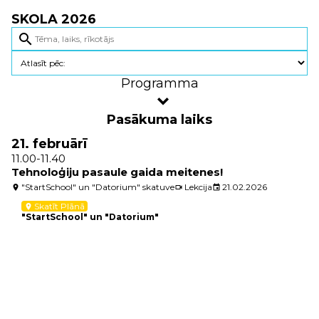
SKOLA 2026
search
Programma
Pasākuma laiks
21. februārī
11.00-11.40
Tehnoloģiju pasaule gaida meitenes!
"StartSchool" un "Datorium" skatuve
Lekcija
21.02.2026
location_on
videocam
event
Skatīt Plānā
location_on
"StartSchool" un "Datorium"