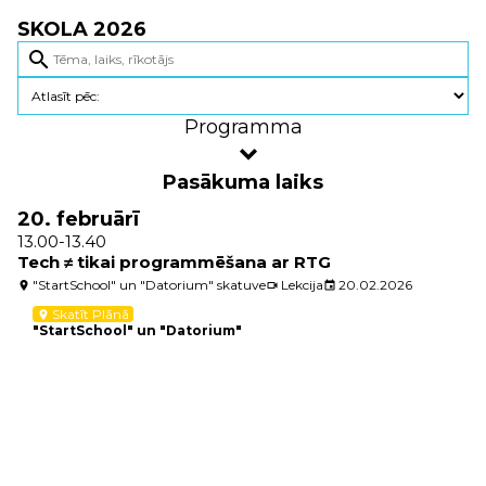
SKOLA 2026
search
Programma
Pasākuma laiks
20. februārī
13.00-13.40
Tech ≠ tikai programmēšana ar RTG
"StartSchool" un "Datorium" skatuve
Lekcija
20.02.2026
location_on
videocam
event
Skatīt Plānā
location_on
"StartSchool" un "Datorium"