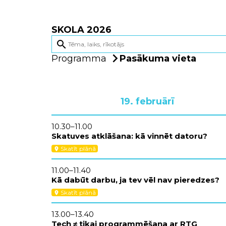
SKOLA 2026
search
Programma
Pasākuma vieta
19. februārī
10.30–11.00
Skatuves atklāšana: kā vinnēt datoru?
Skatīt plānā
location_on
11.00–11.40
Kā dabūt darbu, ja tev vēl nav pieredzes?
Skatīt plānā
location_on
13.00–13.40
Tech ≠ tikai programmēšana ar RTG