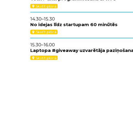
Skatīt plānā
location_on
14.30–15.30
No idejas līdz startupam 60 minūtēs
Skatīt plānā
location_on
15.30–16.00
Laptopa #giveaway uzvarētāja paziņošan
Skatīt plānā
location_on