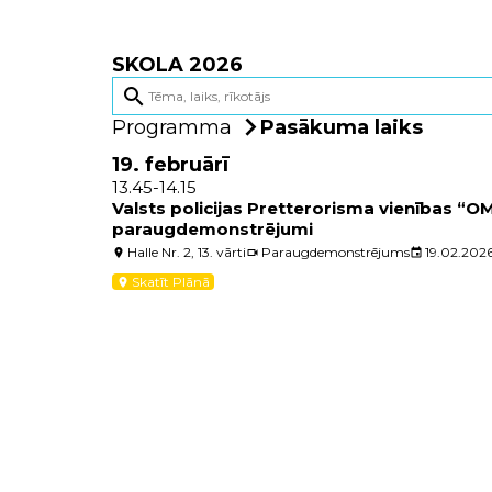
SKOLA 2026
search
Programma
Pasākuma laiks
19. februārī
13.45-14.15
Valsts policijas Pretterorisma vienības “
paraugdemonstrējumi
Halle Nr. 2, 13. vārti
Paraugdemonstrējums
19.02.202
location_on
videocam
event
Skatīt Plānā
location_on