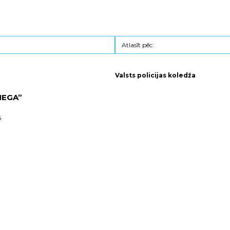
Valsts policijas koledža
OMEGA”
6