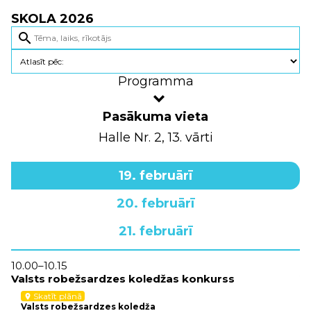
SKOLA 2026
search
Programma
Pasākuma vieta
Halle Nr. 2, 13. vārti
19. februārī
20. februārī
21. februārī
10.00–10.15
10
Valsts robežsardzes koledžas konkurss
V
Skatīt plānā
location_on
Valsts robežsardzes koledža