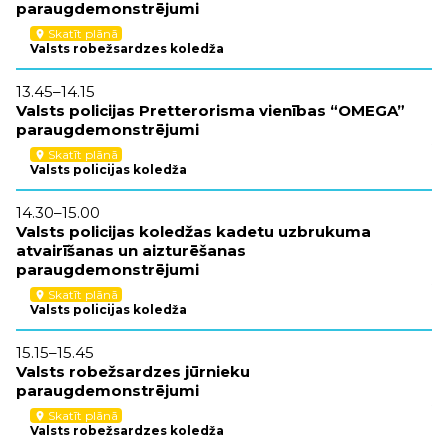
paraugdemonstrējumi
U
p
Skatīt plānā
location_on
s
Valsts robežsardzes koledža
13.45–14.15
Valsts policijas Pretterorisma vienības “OMEGA”
paraugdemonstrējumi
13
V
Skatīt plānā
location_on
a
Valsts policijas koledža
p
14.30–15.00
Valsts policijas koledžas kadetu uzbrukuma
atvairīšanas un aizturēšanas
paraugdemonstrējumi
14
V
Skatīt plānā
location_on
s
Valsts policijas koledža
15.15–15.45
Valsts robežsardzes jūrnieku
paraugdemonstrējumi
15
V
Skatīt plānā
location_on
p
Valsts robežsardzes koledža