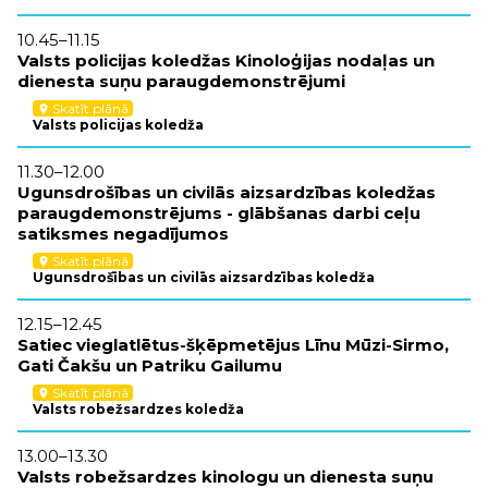
10.45–11.15
10
Valsts policijas koledžas Kinoloģijas nodaļas un
Va
dienesta suņu paraugdemonstrējumi
d
Skatīt plānā
location_on
Valsts policijas koledža
11.30–12.00
11
Ugunsdrošības un civilās aizsardzības koledžas
V
paraugdemonstrējums - glābšanas darbi ceļu
p
satiksmes negadījumos
Skatīt plānā
location_on
Ugunsdrošības un civilās aizsardzības koledža
12
12.15–12.45
S
Satiec vieglatlētus-šķēpmetējus Līnu Mūzi-Sirmo,
v
Gati Čakšu un Patriku Gailumu
Pr
no
Skatīt plānā
location_on
Valsts robežsardzes koledža
13.00–13.30
Valsts robežsardzes kinologu un dienesta suņu
13