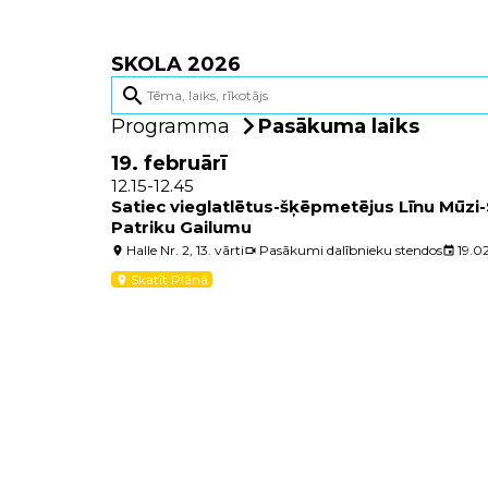
SKOLA 2026
search
Programma
Pasākuma laiks
19. februārī
12.15-12.45
Satiec vieglatlētus-šķēpmetējus Līnu Mūzi-
Patriku Gailumu
Halle Nr. 2, 13. vārti
Pasākumi dalībnieku stendos
19.0
location_on
videocam
event
Skatīt Plānā
location_on