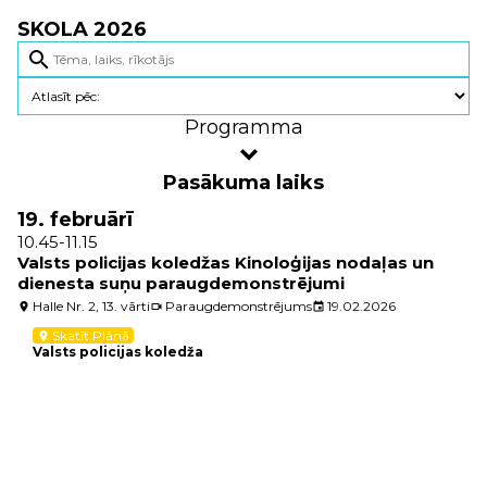
SKOLA 2026
search
Programma
Pasākuma laiks
19. februārī
10.45-11.15
Valsts policijas koledžas Kinoloģijas nodaļas un
dienesta suņu paraugdemonstrējumi
Halle Nr. 2, 13. vārti
Paraugdemonstrējums
19.02.2026
location_on
videocam
event
Skatīt Plānā
location_on
Valsts policijas koledža