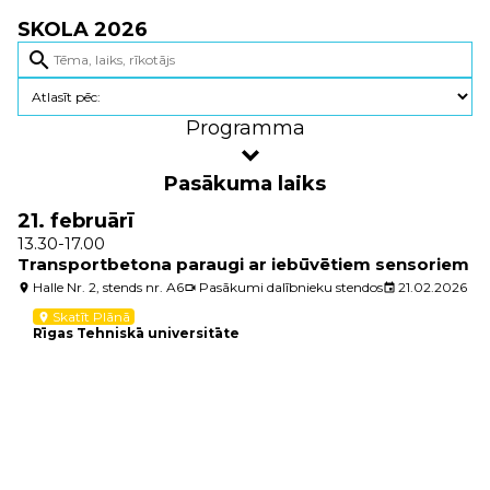
SKOLA 2026
search
Programma
Pasākuma laiks
21. februārī
13.30-17.00
Transportbetona paraugi ar iebūvētiem sensoriem
Halle Nr. 2, stends nr. A6
Pasākumi dalībnieku stendos
21.02.2026
location_on
videocam
event
Skatīt Plānā
location_on
Rīgas Tehniskā universitāte