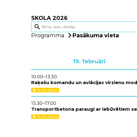
SKOLA 2026
search
Programma
Pasākuma vieta
19. februārī
10.00–13.30
Raķešu komandu un aviācijas virzienu mod
Skatīt plānā
location_on
13.30–17.00
Transportbetona paraugi ar iebūvētiem s
Skatīt plānā
location_on