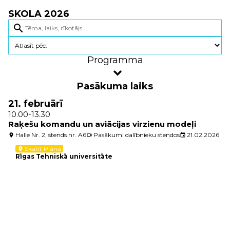
SKOLA 2026
search
Programma
Pasākuma laiks
21. februārī
10.00-13.30
Raķešu komandu un aviācijas virzienu modeļi
Halle Nr. 2, stends nr. A6
Pasākumi dalībnieku stendos
21.02.2026
location_on
videocam
event
Skatīt Plānā
location_on
Rīgas Tehniskā universitāte