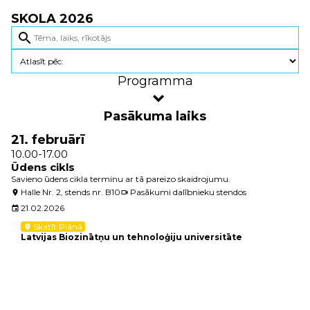
SKOLA 2026
search
Programma
Pasākuma laiks
21. februārī
10.00-17.00
Ūdens cikls
Savieno ūdens cikla terminu ar tā pareizo skaidrojumu.
Halle Nr. 2, stends nr. B10
Pasākumi dalībnieku stendos
location_on
videocam
21.02.2026
event
Skatīt Plānā
location_on
Latvijas Biozinātņu un tehnoloģiju universitāte