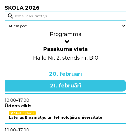
SKOLA 2026
search
Programma
Pasākuma vieta
Halle Nr. 2, stends nr. B10
20. februārī
21. februārī
10.00–17.00
Ūdens cikls
Skatīt plānā
location_on
Latvijas Biozinātņu un tehnoloģiju universitāte
10.00–17.00