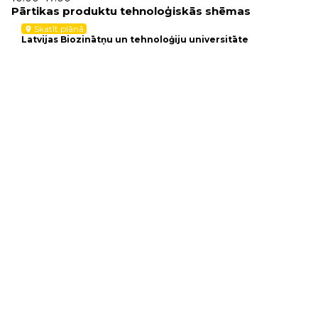
”
Pārtikas produktu tehnoloģiskās shēmas
Skatīt plānā
location_on
Latvijas Biozinātņu un tehnoloģiju universitāte