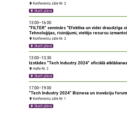
Konferenču zāle Nr. 2
location_on
Skatīt plānā
location_on
13.00–16.00
“FILTER” seminārs “Efektīva un videi draudzīga s
Tehnoloģijas, risinājumi, vietējo resursu izmanto
Konferenču zāle Nr. 2
location_on
Skatīt plānā
location_on
13.00–13.30
Izstādes “Tech Industry 2024” oficiālā atklāšana
Halle Nr. 2
location_on
Skatīt plānā
location_on
17.00–19.00
“Tech Industry 2024” Biznesa un inovāciju for
Konferenču zāle Nr. 1
location_on
Skatīt plānā
location_on