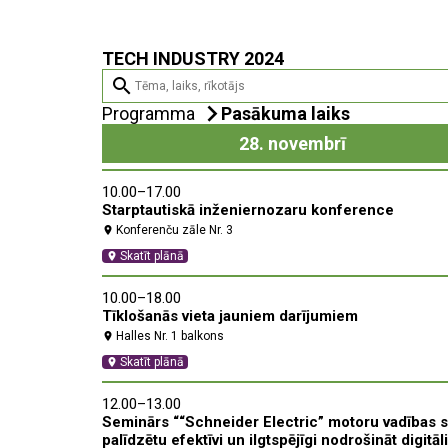
TECH INDUSTRY 2024
search
Programma
Pasākuma laiks
28. novembrī
10.00–17.00
Starptautiskā inženiernozaru konference
Konferenču zāle Nr. 3
location_on
Skatīt plānā
location_on
10.00–18.00
Tīklošanās vieta jauniem darījumiem
Halles Nr. 1 balkons
location_on
Skatīt plānā
location_on
12.00–13.00
Seminārs ““Schneider Electric” motoru vadības sis
palīdzētu efektīvi un ilgtspējīgi nodrošināt digit