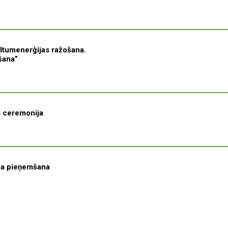
iltumenerģijas ražošana.
šana”
s ceremonija
uma pieņemšana