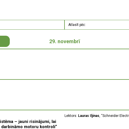
29. novembrī
Lektors:
Lauras Iljinas
, “Schneider Electr
tēma – jauni risinājumi, lai
āli darbināmo motoru kontroli”