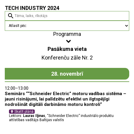
TECH INDUSTRY 2024
search
Programma
Pasākuma vieta
Konferenču zāle Nr. 2
28. novembrī
12.00–13.00
Seminārs ““Schneider Electric” motoru vadības sistēma –
jauni risinājumi, lai palīdzētu efektīvi un ilgtspējīgi
nodrošināt digitāli darbināmo motoru kontroli”
Skatīt plānā
location_on
Lektors:
Lauras Iljinas
, “Schneider Electric” industriālo produktu
attīstības vadītājs Baltijas valstīs