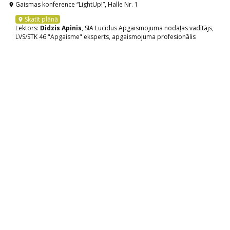
Gaismas konference “LightUp!”, Halle Nr. 1
location_on
Skatīt plānā
location_on
Lektors:
Didzis Apinis
, SIA Lucidus Apgaismojuma nodaļas vadītājs,
LVS/STK 46 "Apgaisme" eksperts, apgaismojuma profesionālis