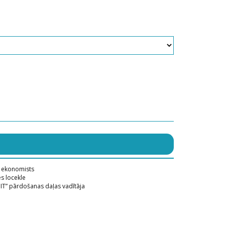
” ekonomists
es locekle
t IT” pārdošanas daļas vadītāja