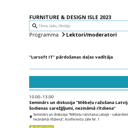
FURNITURE & DESIGN ISLE 2023
search
Programma
Lektori/moderatori
“Lursoft IT” pārdošanas daļas vadītāja
10.00–13.00
Seminārs un diskusija “Mēbeļu ražošana Latvij
šodienas sarežģījumi, nezināmā rītdiena”
Seminārs un diskusija “Mēbeļu ražošana Latvijā – vakardien
location_on
nezināmā rītdiena”, Konferenču zāle Nr. 1
Skatīt plānā
location_on