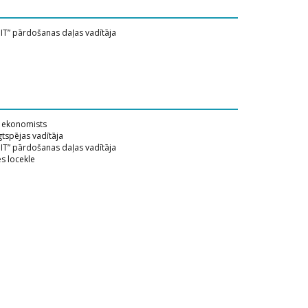
t IT” pārdošanas daļas vadītāja
” ekonomists
lgtspējas vadītāja
t IT” pārdošanas daļas vadītāja
es locekle