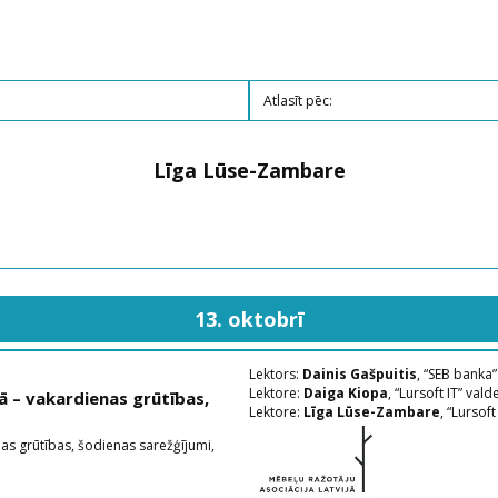
Līga Lūse-Zambare
13. oktobrī
Lektors:
Dainis Gašpuitis
, “SEB banka
Lektore:
Daiga Kiopa
, “Lursoft IT” vald
ā – vakardienas grūtības,
Lektore:
Līga Lūse-Zambare
, “Lursof
as grūtības, šodienas sarežģījumi,