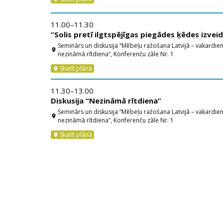
11.00–11.30
“Solis pretī ilgtspējīgas piegādes ķēdes izveid
Seminārs un diskusija “Mēbeļu ražošana Latvijā – vakardien
location_on
nezināmā rītdiena”, Konferenču zāle Nr. 1
Skatīt plānā
location_on
11.30–13.00
Diskusija “Nezināmā rītdiena”
Seminārs un diskusija “Mēbeļu ražošana Latvijā – vakardien
location_on
nezināmā rītdiena”, Konferenču zāle Nr. 1
Skatīt plānā
location_on