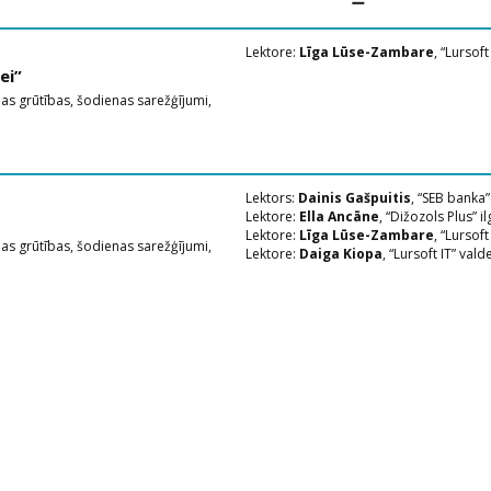
Lektore:
Līga Lūse-Zambare
, “Lursof
ei”
as grūtības, šodienas sarežģījumi,
Lektors:
Dainis Gašpuitis
, “SEB banka
Lektore:
Ella Ancāne
, “Dižozols Plus” i
Lektore:
Līga Lūse-Zambare
, “Lursof
as grūtības, šodienas sarežģījumi,
Lektore:
Daiga Kiopa
, “Lursoft IT” vald