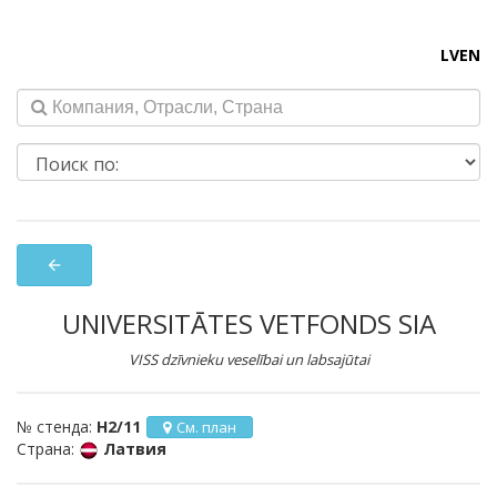
LV
EN
arrow_back
UNIVERSITĀTES VETFONDS SIA
VISS dzīvnieku veselībai un labsajūtai
№ стенда:
H2/11
См. план
Страна:
Латвия