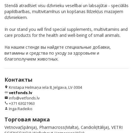
Stendā atradīsiet visu dzīvnieku veselībai un labsajūtai - speciālās
papildbarības, multivitamīnus un kopšanas līdzekļus mazajiem
dzīvniekiem.
In our stand you will find special supplements, multivitamins and
care products for the health and well-being of small animals.
На нашем стенде вы найдете специальные добавки,
витамины и средства по уходу за здоровьем и
благополучием животных.
Контакты
Kristapa Helmaņa iela 8, Jelgava, LV-3004
location_on
vetfonds.lv
link
info@vetfonds.lv
email
+371 63021963
phone
Inga Radeiko
person
Торговая марка
Vetnova(Spānija), Pharmacross(Malta), Candioli(Itālija), VETRI