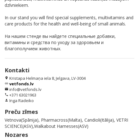
dzīvniekiem.
In our stand you will find special supplements, multivitamins and
care products for the health and well-being of small animals.
На нашем стенде вы найдете специальные добавки,
витамины и средства по уходу за здоровьем и
благополучием животных.
Kontakti
Kristapa Helmaņa iela 8, Jelgava, LV-3004
location_on
vetfonds.lv
link
info@vetfonds.lv
email
+371 63021963
phone
Inga Radeiko
person
Preču zīmes
Vetnova(Spānija), Pharmacross(Malta), Candioli(Itālija), VETRI
SCIENCE(ASV),Walkabout Harnesses(ASV)
Nozares