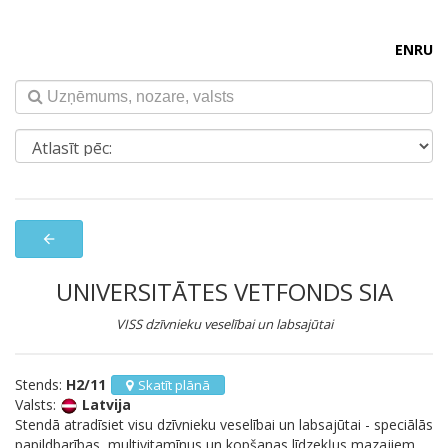
EN
RU
arrow_back
UNIVERSITĀTES VETFONDS SIA
VISS dzīvnieku veselībai un labsajūtai
Stends:
H2/11
Skatīt plānā
Valsts:
Latvija
Stendā atradīsiet visu dzīvnieku veselībai un labsajūtai - speciālās
papildbarības, multivitamīnus un kopšanas līdzekļus mazajiem