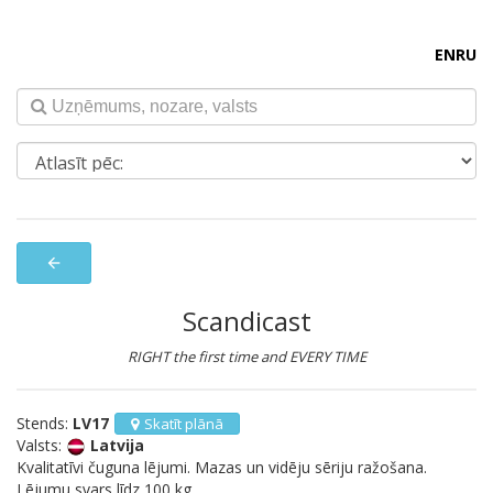
EN
RU
arrow_back
Scandicast
RIGHT the first time and EVERY TIME
Stends:
LV17
Skatīt plānā
Valsts:
Latvija
Kvalitatīvi čuguna lējumi. Mazas un vidēju sēriju ražošana.
Lējumu svars līdz 100 kg