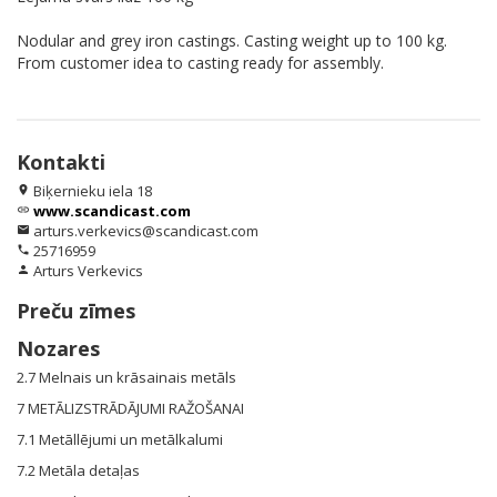
Nodular and grey iron castings. Casting weight up to 100 kg.
From customer idea to casting ready for assembly.
Kontakti
Biķernieku iela 18
location_on
www.scandicast.com
link
arturs.verkevics@scandicast.com
email
25716959
phone
Arturs Verkevics
person
Preču zīmes
Nozares
2.7 Melnais un krāsainais metāls
7 METĀLIZSTRĀDĀJUMI RAŽOŠANAI
7.1 Metāllējumi un metālkalumi
7.2 Metāla detaļas