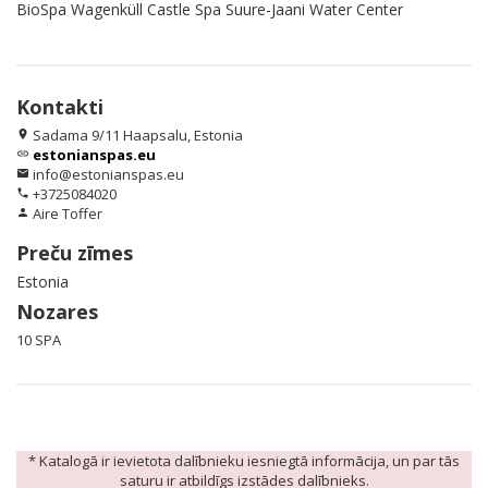
BioSpa Wagenküll Castle Spa Suure-Jaani Water Center
Kontakti
Sadama 9/11 Haapsalu, Estonia
location_on
estonianspas.eu
link
info@estonianspas.eu
email
+3725084020
phone
Aire Toffer
person
Preču zīmes
Estonia
Nozares
10 SPA
* Katalogā ir ievietota dalībnieku iesniegtā informācija, un par tās
saturu ir atbildīgs izstādes dalībnieks.