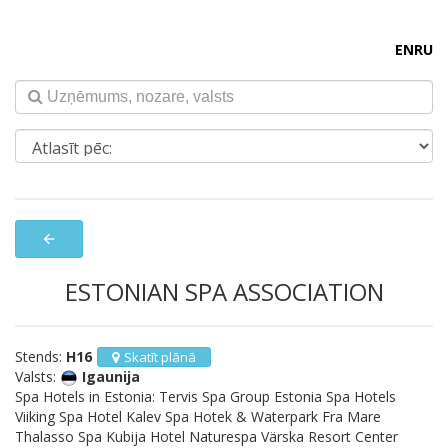
EN
RU
arrow_back
ESTONIAN SPA ASSOCIATION
Stends:
H16
Skatīt plānā
Valsts:
Igaunija
Spa Hotels in Estonia: Tervis Spa Group Estonia Spa Hotels
Viiking Spa Hotel Kalev Spa Hotek & Waterpark Fra Mare
Thalasso Spa Kubija Hotel Naturespa Värska Resort Center