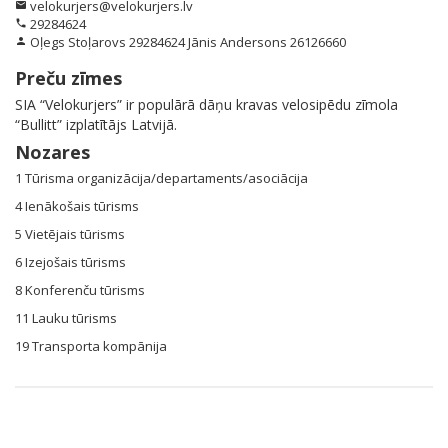
velokurjers@velokurjers.lv
email
29284624
phone
Oļegs Stoļarovs 29284624 Jānis Andersons 26126660
person
Preču zīmes
SIA “Velokurjers” ir populārā dāņu kravas velosipēdu zīmola
“Bullitt” izplatītājs Latvijā.
Nozares
1 Tūrisma organizācija/departaments/asociācija
4 Ienākošais tūrisms
5 Vietējais tūrisms
6 Izejošais tūrisms
8 Konferenču tūrisms
11 Lauku tūrisms
19 Transporta kompānija