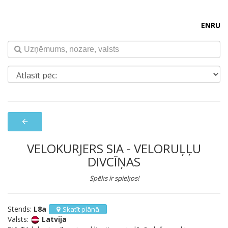
EN
RU
arrow_back
VELOKURJERS SIA - VELORUĻĻU
DIVCĪŅAS
Spēks ir spieķos!
Stends:
L8a
Skatīt plānā
Valsts:
Latvija