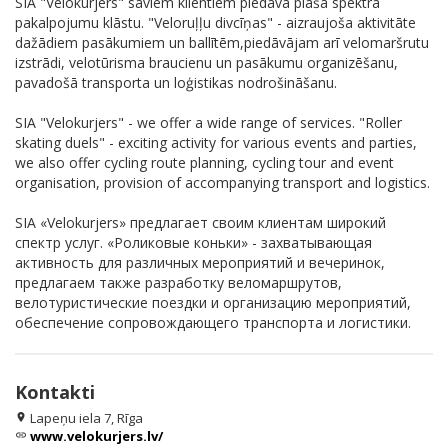
SIA "Velokurjers" saviem klientiem piedāvā plaša spektra
pakalpojumu klāstu. "Veloruļļu divcīņas" - aizraujoša aktivitāte
dažādiem pasākumiem un ballītēm,piedāvājam arī velomaršrutu
izstrādi, velotūrisma braucienu un pasākumu organizēšanu,
pavadošā transporta un loģistikas nodrošināšanu.
SIA "Velokurjers" - we offer a wide range of services. "Roller
skating duels" - exciting activity for various events and parties,
we also offer cycling route planning, cycling tour and event
organisation, provision of accompanying transport and logistics.
SIA «Velokurjers» предлагает своим клиентам широкий
спектр услуг. «Роликовые коньки» - захватывающая
активность для различных мероприятий и вечеринок,
предлагаем также разработку веломаршрутов,
велотуристические поездки и организацию мероприятий,
обеспечение сопровождающего транспорта и логистики.
Kontakti
Lapeņu iela 7, Rīga
location_on
www.velokurjers.lv/
link