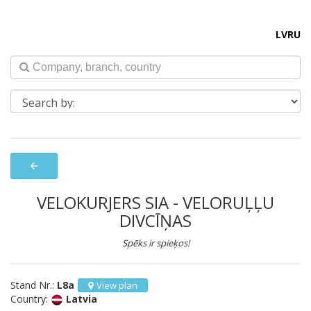
LV
RU
arrow_back
VELOKURJERS SIA - VELORUĻĻU
DIVCĪŅAS
Spēks ir spieķos!
Stand Nr.:
L8a
View plan
Country:
Latvia