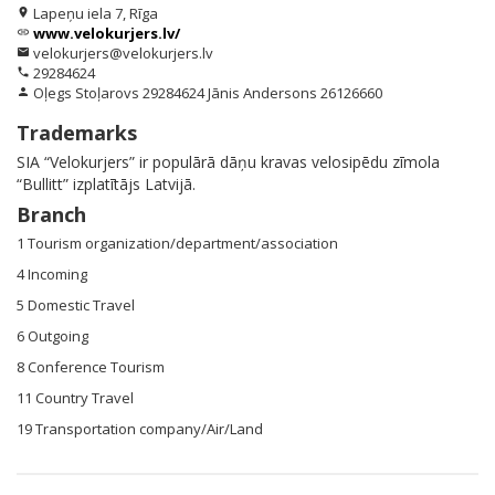
Lapeņu iela 7, Rīga
location_on
www.velokurjers.lv/
link
velokurjers@velokurjers.lv
email
29284624
phone
Oļegs Stoļarovs 29284624 Jānis Andersons 26126660
person
Trademarks
SIA “Velokurjers” ir populārā dāņu kravas velosipēdu zīmola
“Bullitt” izplatītājs Latvijā.
Branch
1 Tourism organization/department/association
4 Incoming
5 Domestic Travel
6 Outgoing
8 Conference Tourism
11 Country Travel
19 Transportation company/Air/Land