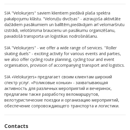
SIA "Velokurjers" saviem klientiem piedāvā plaša spektra
pakalpojumu klāstu. "Veloruļļu divcīņas" - aizraujoša aktivitāte
dažādiem pasākumiem un ballītēm,piedāvājam arī velomaršrutu
izstrādi, velotūrisma braucienu un pasākumu organizēšanu,
pavadošā transporta un loģistikas nodrošināšanu.
SIA "Velokurjers" - we offer a wide range of services. "Roller
skating duels" - exciting activity for various events and parties,
we also offer cycling route planning, cycling tour and event
organisation, provision of accompanying transport and logistics.
SIA «Velokurjers» предлагает своим клиентам широкий
спектр услуг. «Роликовые коньки» - захватывающая
активность для различных мероприятий и вечеринок,
предлагаем также разработку веломаршрутов,
велотуристические поездки и организацию мероприятий,
обеспечение сопровождающего транспорта и логистики.
Contacts