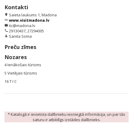
Kontakti
Saieta laukums 1, Madona
location_on
www.visitmadona.lv
link
tic@madona.lv
email
29130437, 27294005
phone
Sanita Soma
person
Preču zīmes
Nozares
4 Ienākošais tūrisms
5 Vietējais tūrisms
16 T I C
* Katalogā ir ievietota dalībnieku iesniegtā informācija, un par tās
saturu ir atbildīgs izstādes dalībnieks.