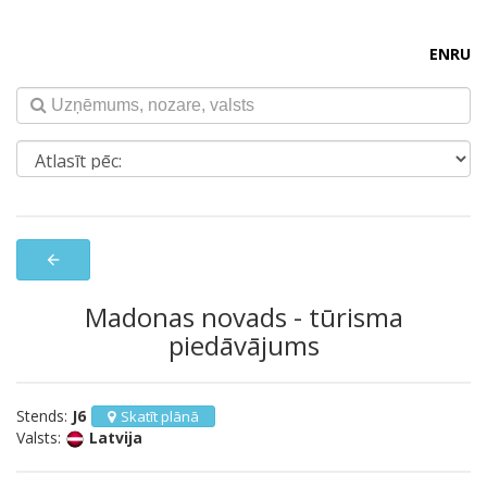
EN
RU
arrow_back
Madonas novads - tūrisma
piedāvājums
Stends:
J6
Skatīt plānā
Valsts:
Latvija