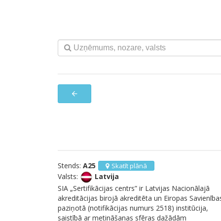
arrow_back
Stends:
A25
Skatīt plānā
Valsts:
Latvija
SIA „Sertifikācijas centrs” ir Latvijas Nacionālajā
akreditācijas birojā akreditēta un Eiropas Savienība
paziņotā (notifikācijas numurs 2518) institūcija,
saistībā ar metināšanas sfēras dažādām