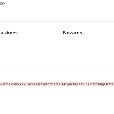
ISO
ču zīmes
Nozares
evietota dalībnieku iesniegtā informācija, un par tās saturu ir atbildīgs izst