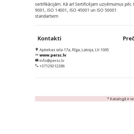
sertifikācijām. Kā arī Sertificējam uzņēmumus pēc 
9001, ISO 14001, ISO 45001 un ISO 50001
standartiem
Kontakti
Pre
Aptiekas iela 17a, Rīga, Latvija, LV-1005
location_on
www.persc.lv
link
info@persc.lv
email
+37129212286
phone
* Katalogā ir i