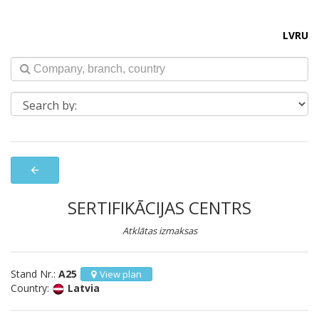
LV
RU
arrow_back
SERTIFIKĀCIJAS CENTRS
Atklātas izmaksas
Stand Nr.:
A25
View plan
Country:
Latvia