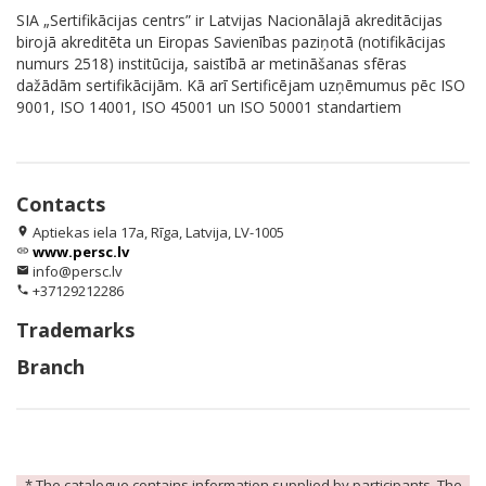
SIA „Sertifikācijas centrs” ir Latvijas Nacionālajā akreditācijas
birojā akreditēta un Eiropas Savienības paziņotā (notifikācijas
numurs 2518) institūcija, saistībā ar metināšanas sfēras
dažādām sertifikācijām. Kā arī Sertificējam uzņēmumus pēc ISO
9001, ISO 14001, ISO 45001 un ISO 50001 standartiem
Contacts
Aptiekas iela 17a, Rīga, Latvija, LV-1005
location_on
www.persc.lv
link
info@persc.lv
email
+37129212286
phone
Trademarks
Branch
* The catalogue contains information supplied by participants. The