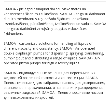
SAMOA - pielāgoti risinājumi dažādu viskozitātes un
konsistences šķidrumu sūknēšanai. SAMOA - ar gaisu darbināmi
dubulto membrānu sūkņi dažādu šķidrumu dozēšanai,
izsmidzināšanai, pārsūknēšanai, izsūknēšanai un sadalei. SAMOA
– ar gaisu darbināmi virzuļsūkņi augstas viskozitātes
šķidrumiem.
SAMOA - customized solutions for handling of liquids of
different viscosity and consistency. SAMOA - Air-operated
double diaphragm pumps for dispensing, spraying, transferring,
pumping out and distributing a range of liquids. SAMOA - Air-
operated piston pumps for high viscosity liquids.
SAMOA - индивидуальные решения для перекачивания
жидкостей различной вязкости и консистенции. SAMOA -
Пневматические двухмембранные насосы для дозирования,
распыления, перекачивания, откачивания и распределения
различных жидкостей. SAMOA - Пневмопоршневые насосы
для высоковязких жидкостей.