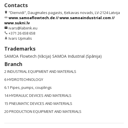
Contacts
"Dienvidi", Daugmales pagasts, Ķekavas novads, LV-2124 Latvija
location_on
www.samoaflowtech.de // www.samoaindustrial.com //
link
www.sukni.lv
ivars@labiink.eu
email
+371 26 658 658
phone
Ivars Upmalis
person
Trademarks
SAMOA Flowtech (Vācija) SAMOA Industrial (Spānija)
Branch
2 INDUSTRIAL EQUIPMENT AND MATERIALS
6 HYDROTECHNOLOGY
6.1 Pipes, pumps, couplings
14 HYDRAULIC DEVICES AND MATERIALS
15 PNEUMATIC DEVICES AND MATERIALS
20 PRODUCTION EQUIPMENT AND MATERIALS