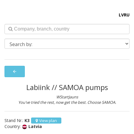
LV
RU
arrow_back
Labiink // SAMOA pumps
WStartJauns
You've tried the rest, now get the best. Choose SAMOA.
Stand Nr.:
K3
View plan
Country:
Latvia