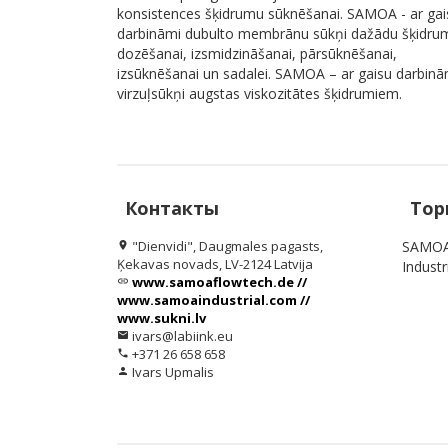
konsistences šķidrumu sūknēšanai. SAMOA - ar gai
darbināmi dubulto membrānu sūkņi dažādu šķidru
dozēšanai, izsmidzināšanai, pārsūknēšanai,
izsūknēšanai un sadalei. SAMOA – ar gaisu darbinā
virzuļsūkņi augstas viskozitātes šķidrumiem.
Контакты
Тор
"Dienvidi", Daugmales pagasts,
SAMOA 
location_on
Ķekavas novads, LV-2124 Latvija
Industr
www.samoaflowtech.de //
link
www.samoaindustrial.com //
www.sukni.lv
ivars@labiink.eu
email
+371 26 658 658
phone
Ivars Upmalis
person