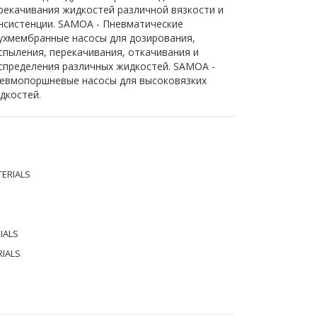
рекачивания жидкостей различной вязкости и
нсистенции. SAMOA - Пневматические
ухмембранные насосы для дозирования,
спыления, перекачивания, откачивания и
спределения различных жидкостей. SAMOA -
евмопоршневые насосы для высоковязких
дкостей.
TERIALS
IALS
RIALS