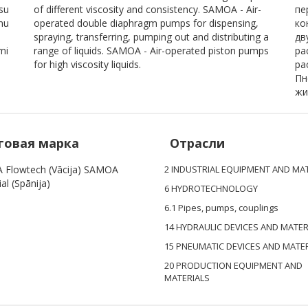
su
of different viscosity and consistency. SAMOA - Air-
пе
mu
operated double diaphragm pumps for dispensing,
ко
spraying, transferring, pumping out and distributing a
дв
mi
range of liquids. SAMOA - Air-operated piston pumps
ра
for high viscosity liquids.
ра
Пн
жи
говая марка
Отрасли
Flowtech (Vācija) SAMOA
2 INDUSTRIAL EQUIPMENT AND MA
ial (Spānija)
6 HYDROTECHNOLOGY
6.1 Pipes, pumps, couplings
14 HYDRAULIC DEVICES AND MATER
15 PNEUMATIC DEVICES AND MATE
20 PRODUCTION EQUIPMENT AND
MATERIALS